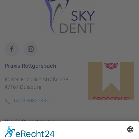
Praxis Röttgersbach
Kaiser-Friedrich-Straße 278
47167 Duisburg
0203 60801833
Praxis Sprechzeiten
Montag bis
9-12:00 Uhr