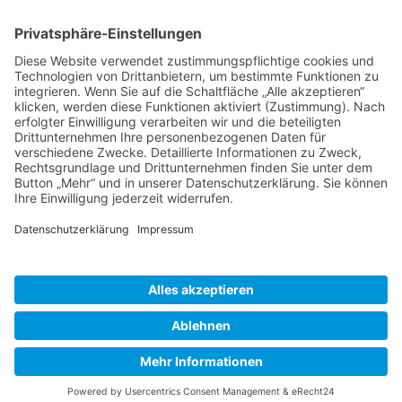
Freitag
Ab 06.02.2023
Montag,
8-12:00 Uhr & 13-17:00 Uhr
Dienstag,
Donnerstag
Mittwoch, Freitag
8-13:00 Uhr
TERMIN BUCHEN
Impressum
|
Datenschutz
©
2026
Skydent Aestetics. Alle Rechte vorbehalten.
Termin buchen