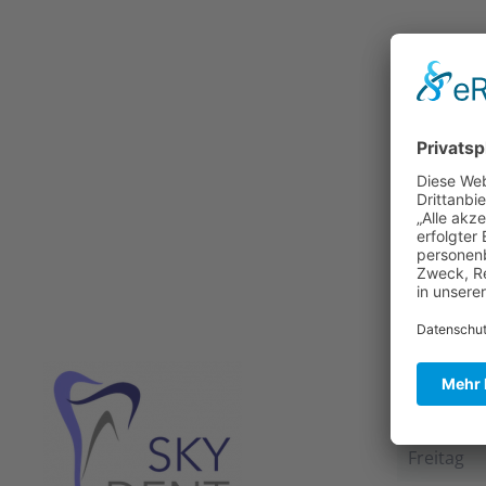
Praxis Sp
Montag b
Freitag