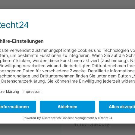
WEITERLESEN
rechzeiten
Praxis Röttgersbach
Kaiser-Friedrich-Straße 27
is
9-12:00 Uhr
47167 Duisburg