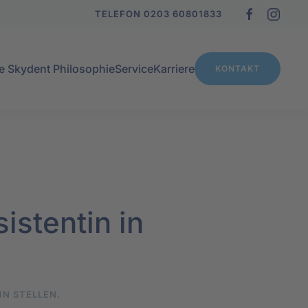
TELEFON 0203 60801833
e Skydent Philosophie
Service
Karriere
KONTAKT
stentin in
 IN
STELLEN
.